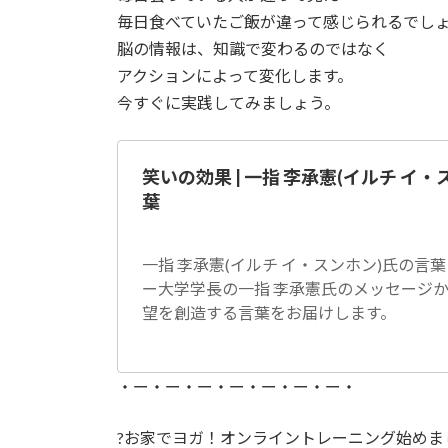
毎日食べていたご飯が違って感じられるでし
脳の情報は、知識で変わるのではなく
アクションによって変化します。
今すぐに実践してみましょう。
笑いの効果 | 一指 李承憲(イルチ イ
葉
一指 李承憲(イルチ イ・スンホン)氏の言葉
ー大学学長の一指 李承憲氏のメッセージ
望を創造する言葉をお届けします。
・ー・ー・ー・ー・ー・ー・ー・
?お家でヨガ！オンライントレーニング始めま