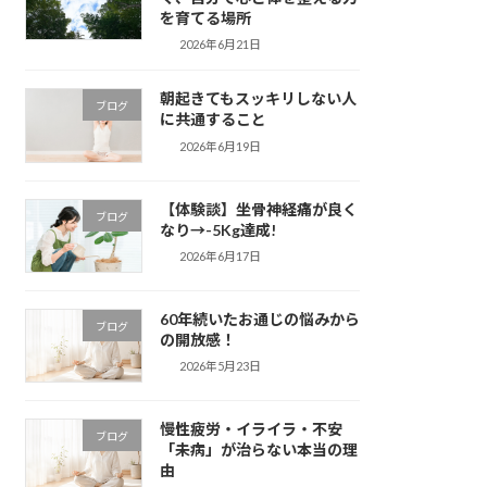
を育てる場所
2026年6月21日
朝起きてもスッキリしない人
ブログ
に共通すること
2026年6月19日
【体験談】坐骨神経痛が良く
ブログ
なり→-5Kg達成!
2026年6月17日
60年続いたお通じの悩みから
ブログ
の開放感！
2026年5月23日
慢性疲労・イライラ・不安
ブログ
「未病」が治らない本当の理
由