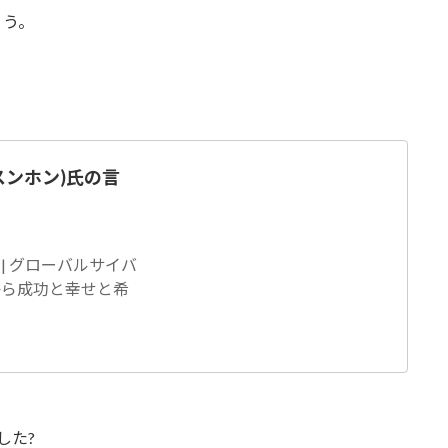
ょう。
・スンホン)氏の言
 | グローバルサイバ
から成功と幸せと希
した?