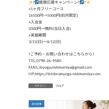
?‍
健康応援キャンペーン?‍
?
⭐︎1ヶ月フリーコース
16500円→5000円(初月限定)
⭐︎入会金
5000円→無料(当日入会)
⭐︎実施期間
3/15(日)〜4/12(日)
?ご予約・お問い合わせはこちらから?
TEL:0798-26-9580
MAIL:ibyoga.nishinomiya@gmail.com
HP:https://ilchibrainyoga-nishinomiya.com
ブログ
カテゴリー
前の記事