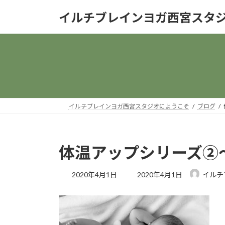
コ
ナ
イルチブレインヨガ西宮スタ
ン
ビ
テ
ゲ
ン
ー
ツ
シ
へ
ョ
ス
ン
キ
に
ッ
移
イルチブレインヨガ西宮スタジオにようこそ
ブログ
プ
動
体温アップシリーズ②
最
2020年4月1日
2020年4月1日
イルチ
終
更
新
日
時