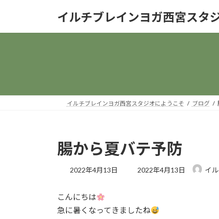
コ
ナ
イルチブレインヨガ西宮スタ
ン
ビ
テ
ゲ
ン
ー
ツ
シ
へ
ョ
ス
ン
キ
に
ッ
移
イルチブレインヨガ西宮スタジオにようこそ
ブログ
プ
動
腸から夏バテ予防
最
2022年4月13日
2022年4月13日
イル
終
更
こんにちは
新
日
急に暑くなってきましたね
時