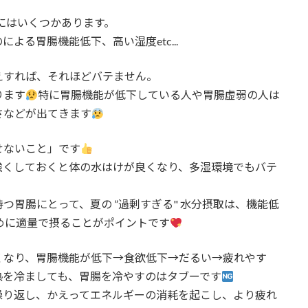
にはいくつかあります。
る胃腸機能低下、高い湿度etc...
えすれば、それほどバテません。
ります
特に胃腸機能が低下している人や胃腸虚弱の人は
さなどが出てきます
せないこと」です
強くしておくと体の水はけが良くなり、多湿環境でもバテ
胃腸にとって、夏の ”過剰すぎる" 水分摂取は、機能低
めに適量で摂ることがポイントです
くなり、胃腸機能が低下→食欲低下→だるい→疲れやす
熱を冷ましても、胃腸を冷やすのはタブーです
繰り返し、かえってエネルギーの消耗を起こし、より疲れ