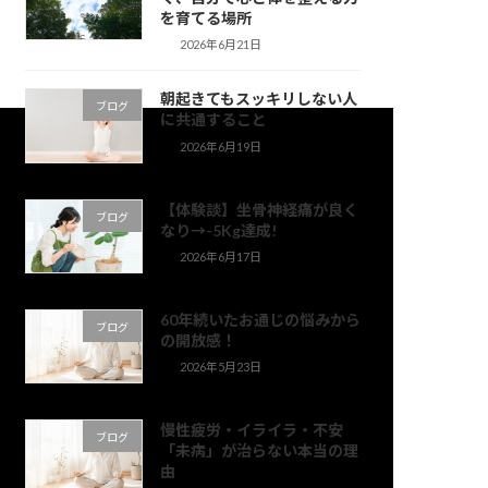
を育てる場所
2026年6月21日
朝起きてもスッキリしない人
ブログ
に共通すること
2026年6月19日
【体験談】坐骨神経痛が良く
ブログ
なり→-5Kg達成!
2026年6月17日
60年続いたお通じの悩みから
ブログ
の開放感！
2026年5月23日
慢性疲労・イライラ・不安
ブログ
「未病」が治らない本当の理
由