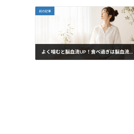
前の記事
よく噛むと脳血流UP！食べ過ぎは脳血流低下
2022年3月25日