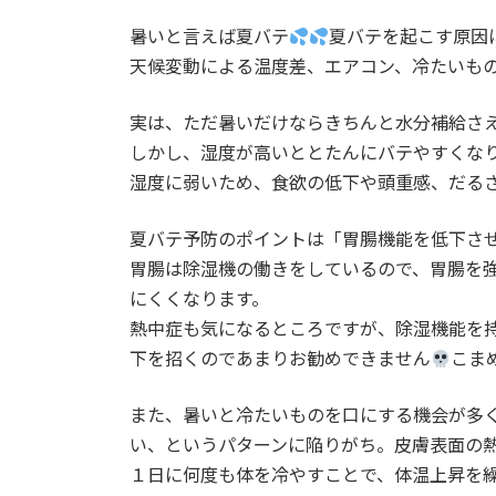
:
暑いと言えば夏バテ
夏バテを起こす原因
天候変動による温度差、エアコン、冷たいものによ
実は、ただ暑いだけならきちんと水分補給さ
しかし、湿度が高いととたんにバテやすくな
湿度に弱いため、食欲の低下や頭重感、だる
夏バテ予防のポイントは「胃腸機能を低下さ
胃腸は除湿機の働きをしているので、胃腸を
にくくなります。
熱中症も気になるところですが、除湿機能を持つ
下を招くのであまりお勧めできません
こま
また、暑いと冷たいものを口にする機会が多
い、というパターンに陥りがち。皮膚表面の
１日に何度も体を冷やすことで、体温上昇を