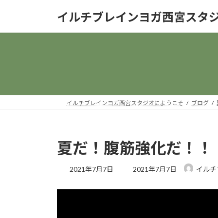
コ
ナ
イルチブレインヨガ西宮スタ
ン
ビ
テ
ゲ
ン
ー
ツ
シ
へ
ョ
ス
ン
キ
に
ッ
移
イルチブレインヨガ西宮スタジオにようこそ
ブログ
プ
動
夏だ！腹筋強化だ！！
最
2021年7月7日
2021年7月7日
イルチ
終
更
新
日
時