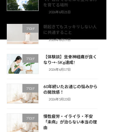
を育てる場所
2026年6月21日
朝起きてもスッキリしない人
ブログ
に共通すること
2026年6月19日
【体験談】坐骨神経痛が良く
ブログ
なり→-5Kg達成!
2026年6月17日
60年続いたお通じの悩みから
ブログ
の開放感！
2026年5月23日
慢性疲労・イライラ・不安
ブログ
「未病」が治らない本当の理
由