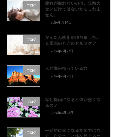
疲れが取れないのは、年齢の
ブログ
せいだけではないかもしれま
せん。
2026年7月4日
かんたん咳止め作りました。
ブログ
＆風邪のときのセルフケア
2026年6月27日
人が本来持っている力
ブログ
2026年6月25日
なぜ梅雨になると体が重くな
ブログ
るの？
2026年6月23日
一時的に楽になるためではな
ブログ
く、自分で心と体を整える力