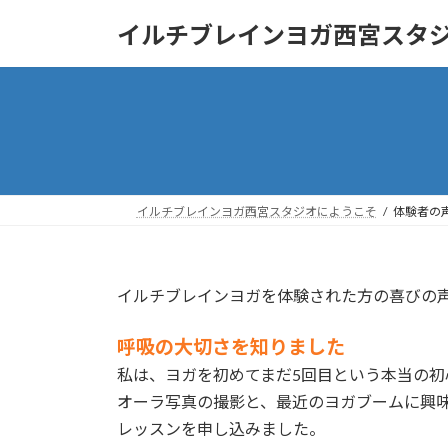
コ
ナ
イルチブレインヨガ西宮スタ
ン
ビ
テ
ゲ
ン
ー
ツ
シ
へ
ョ
ス
ン
キ
に
ッ
移
イルチブレインヨガ西宮スタジオにようこそ
体験者の
プ
動
イルチブレインヨガを体験された方の喜びの
呼吸の大切さを知りました
私は、ヨガを初めてまだ5回目という本当の初
オーラ写真の撮影と、最近のヨガブームに興
レッスンを申し込みました。