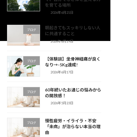
を育てる場所
2026年6月21日
朝起きてもスッキリしない人
ブログ
に共通すること
2026年6月19日
【体験談】坐骨神経痛が良く
ブログ
なり→-5Kg達成!
2026年6月17日
60年続いたお通じの悩みから
ブログ
の開放感！
2026年5月23日
慢性疲労・イライラ・不安
ブログ
「未病」が治らない本当の理
由