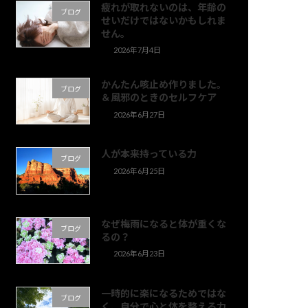
疲れが取れないのは、年齢の
ブログ
せいだけではないかもしれま
せん。
2026年7月4日
かんたん咳止め作りました。
ブログ
＆風邪のときのセルフケア
2026年6月27日
人が本来持っている力
ブログ
2026年6月25日
なぜ梅雨になると体が重くな
ブログ
るの？
2026年6月23日
一時的に楽になるためではな
ブログ
く、自分で心と体を整える力