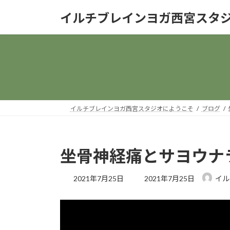
コ
ナ
イルチブレインヨガ西宮スタ
ン
ビ
テ
ゲ
ン
ー
ツ
シ
へ
ョ
ス
ン
キ
に
ッ
移
イルチブレインヨガ西宮スタジオにようこそ
ブログ
プ
動
坐骨神経痛とサヨウナ
最
2021年7月25日
2021年7月25日
イル
終
更
新
日
時