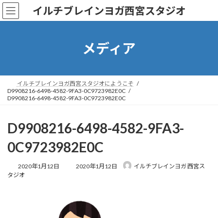
コ
ナ
イルチブレインヨガ西宮スタジオ
ン
ビ
テ
ゲ
ン
ー
ツ
シ
メディア
へ
ョ
ス
ン
キ
に
ッ
移
イルチブレインヨガ西宮スタジオにようこそ
D9908216-6498-4582-9FA3-0C9723982E0C
プ
動
D9908216-6498-4582-9FA3-0C9723982E0C
D9908216-6498-4582-9FA3-
0C9723982E0C
最
2020年1月12日
2020年1月12日
イルチブレインヨガ 西宮ス
終
タジオ
更
新
日
時
: