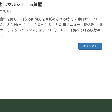
癒しマルシェ in芦屋
6年5月7日
疲れを癒し、内なる回復力を目覚めさせる時間～ ●日時： ２０
５月３１日(日) １４：００～１６：３０ ●メニュー（税込み） 物
ナー チャクラバランスチェック15分、1000円 腸へそ呼吸瞑想40
[…]
続きを読む