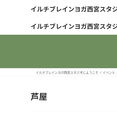
コ
ナ
イルチブレインヨガ西宮スタ
ン
ビ
テ
ゲ
ン
ー
イルチブレインヨガ西宮スタ
ツ
シ
へ
ョ
ス
ン
キ
に
ッ
移
プ
動
イルチブレインヨガ西宮スタジオにようこそ
イベント
芦屋