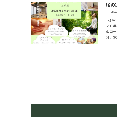
脳の
202
～脳の
２６年
販コー
分、30 