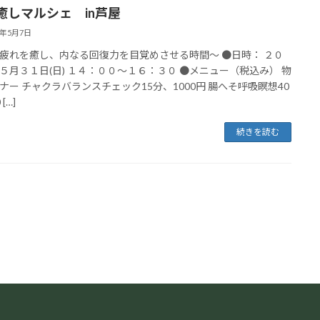
癒しマルシェ in芦屋
6年5月7日
疲れを癒し、内なる回復力を目覚めさせる時間～ ●日時： ２０
５月３１日(日) １４：００～１６：３０ ●メニュー（税込み） 物
ナー チャクラバランスチェック15分、1000円 腸へそ呼吸瞑想40
[…]
続きを読む