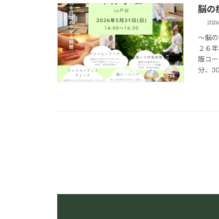
脳の
202
～脳の
２６年
販コー
分、30 