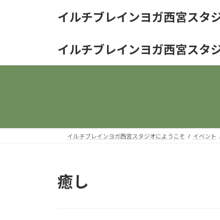
コ
ナ
イルチブレインヨガ西宮スタ
ン
ビ
テ
ゲ
ン
ー
イルチブレインヨガ西宮スタ
ツ
シ
へ
ョ
ス
ン
キ
に
ッ
移
プ
動
イルチブレインヨガ西宮スタジオにようこそ
イベント
癒し