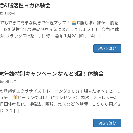
活&脳活性ヨガ体験会
5年1月22日
にでもできて簡単な動きで体温アップ！
お腹もぽかぽか！ 腸を
、脳を活性化して寒い冬を元気に過ごしましょう！！ ◇内容 体
吸法 リラックス瞑想 ◇日時・場所 １月26日㈰、14 […]
続きを読む
末年始特別キャンペーン なんと3回！体験会
4年12月19日
の新感覚エクササイズ トレーニング９０分＋腸またはへそヒーリ
５分 （
ヒーリングは初回にプレゼント） 内容：ストレッチ&
丹田体幹強化、呼吸法、瞑想、気功など 体験費：１５００円／３
：２０ […]
続きを読む