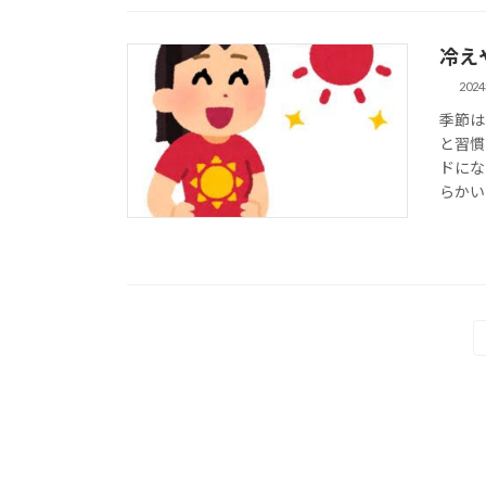
冷え
202
季節は
と習慣
ドにな
らかいで
投
稿
の
ペ