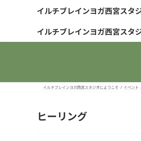
コ
ナ
イルチブレインヨガ西宮スタ
ン
ビ
テ
ゲ
ン
ー
イルチブレインヨガ西宮スタ
ツ
シ
へ
ョ
ス
ン
キ
に
ッ
移
プ
動
イルチブレインヨガ西宮スタジオにようこそ
イベント
ヒーリング