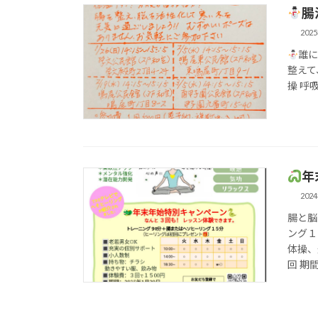
腸
202
誰
整えて
操 呼
年
202
腸と脳
ング１
体操、
回 期間