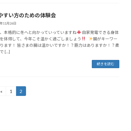
やすい方のための体験会
4年11月26日
、本格的に冬へと向かっていっていますね
自家発電できる身体
を体得して、今年こそ温かく過ごしましょう
腸がキーワー
ります！ 皆さまの腸は温かいですか！？筋力はありますか！？柔
 […]
続きを読む
«
1
2
固
固
定
定
ペ
ペ
ー
ー
ジ
ジ