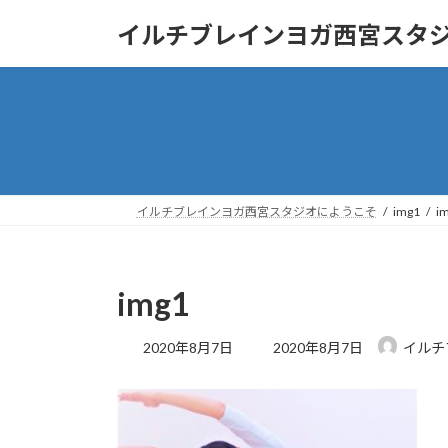
コ
ナ
イルチブレインヨガ西宮スタ
ン
ビ
テ
ゲ
ン
ー
ツ
シ
へ
ョ
ス
ン
キ
に
ッ
移
イルチブレインヨガ西宮スタジオにようこそ
img1
i
プ
動
img1
最
2020年8月7日
2020年8月7日
イルチ
終
更
新
日
時