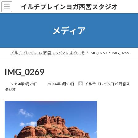
コ
ナ
イルチブレインヨガ西宮スタジオ
ン
ビ
テ
ゲ
ン
ー
ツ
シ
メディア
へ
ョ
ス
ン
キ
に
ッ
移
イルチブレインヨガ西宮スタジオにようこそ
IMG_0269
IMG_0269
プ
動
IMG_0269
最
2014年8月23日
2014年8月23日
イルチブレインヨガ 西宮ス
終
タジオ
更
新
日
時
: