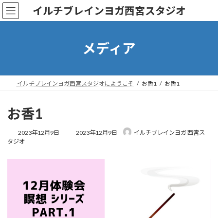
コ
ナ
イルチブレインヨガ西宮スタジオ
ン
ビ
テ
ゲ
ン
ー
ツ
シ
メディア
へ
ョ
ス
ン
キ
に
ッ
移
イルチブレインヨガ西宮スタジオにようこそ
お香1
お香1
プ
動
お香1
最
2023年12月9日
2023年12月9日
イルチブレインヨガ 西宮ス
終
タジオ
更
新
日
時
: