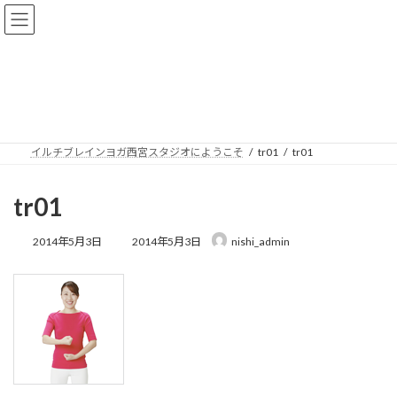
コ
ナ
イルチブレインヨガ西宮スタジオ
ン
ビ
テ
ゲ
ン
ー
ツ
シ
メディア
へ
ョ
ス
ン
キ
に
ッ
移
イルチブレインヨガ西宮スタジオにようこそ
tr01
tr01
プ
動
tr01
最
2014年5月3日
2014年5月3日
nishi_admin
終
更
新
日
時
: