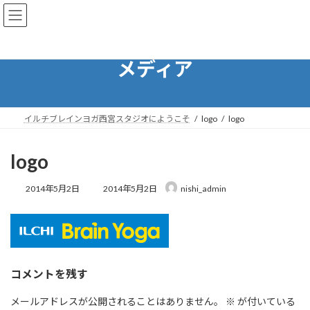
コ
ナ
イルチブレインヨガ西宮スタジオ
ン
ビ
テ
ゲ
ン
ー
ツ
シ
メディア
へ
ョ
ス
ン
キ
に
ッ
移
イルチブレインヨガ西宮スタジオにようこそ
logo
logo
プ
動
logo
最
2014年5月2日
2014年5月2日
nishi_admin
終
更
新
日
時
:
コメントを残す
メールアドレスが公開されることはありません。
※
が付いている