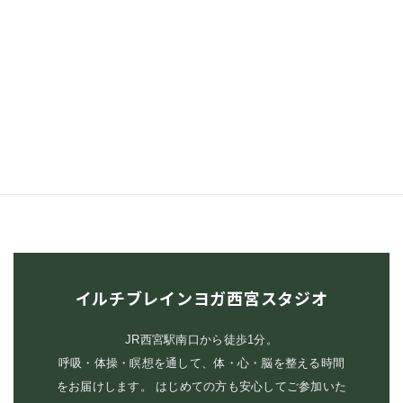
健康力を高めていきましょう！ むずかしいポー
ズはありません。お気軽にご参加ください♪
こんな […]
続きを読む
イルチブレインヨガ西宮スタジオ
JR西宮駅南口から徒歩1分。
呼吸・体操・瞑想を通して、体・心・脳を整える時間
をお届けします。 はじめての方も安心してご参加いた