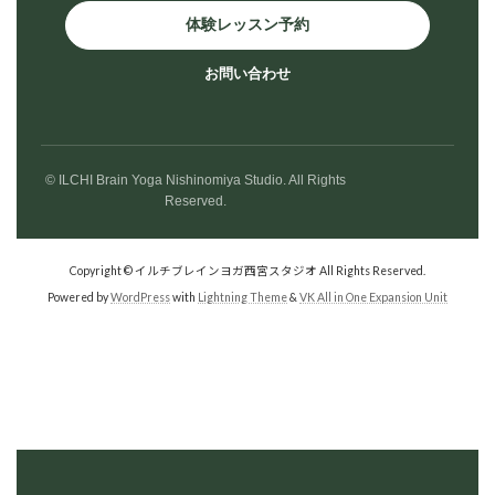
体験レッスン予約
お問い合わせ
© ILCHI Brain Yoga Nishinomiya Studio. All Rights
Reserved.
Copyright © イルチブレインヨガ西宮スタジオ All Rights Reserved.
Powered by
WordPress
with
Lightning Theme
&
VK All in One Expansion Unit