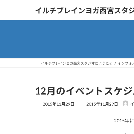
コ
ナ
イルチブレインヨガ西宮スタ
ン
ビ
テ
ゲ
ン
ー
ツ
シ
へ
ョ
ス
ン
キ
に
ッ
移
イルチブレインヨガ西宮スタジオにようこそ
インフォ
プ
動
12月のイベントスケ
最
2015年11月29日
2015年11月29日
終
更
2015
新
日
時