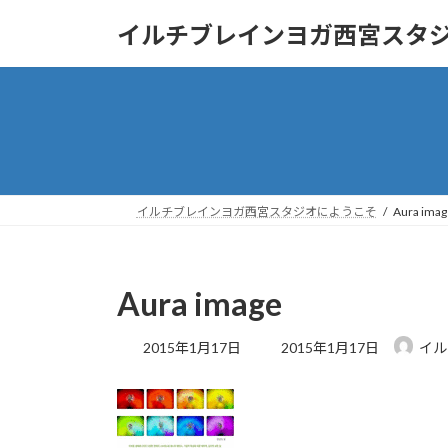
コ
ナ
イルチブレインヨガ西宮スタ
ン
ビ
テ
ゲ
ン
ー
ツ
シ
へ
ョ
ス
ン
キ
に
ッ
移
イルチブレインヨガ西宮スタジオにようこそ
Aura imag
プ
動
Aura image
最
2015年1月17日
2015年1月17日
イル
終
更
新
日
時