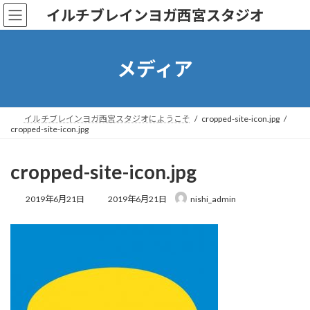
コ
ナ
イルチブレインヨガ西宮スタジオ
ン
ビ
テ
ゲ
ン
ー
ツ
シ
メディア
へ
ョ
ス
ン
キ
に
ッ
移
イルチブレインヨガ西宮スタジオにようこそ
cropped-site-icon.jpg
cropped-site-icon.jpg
プ
動
cropped-site-icon.jpg
最
2019年6月21日
2019年6月21日
nishi_admin
終
更
新
日
時
: