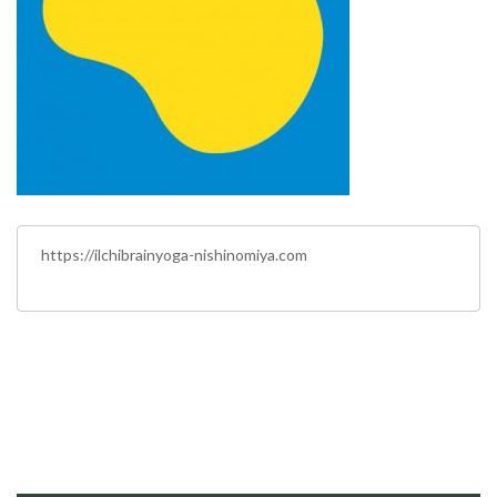
https://ilchibrainyoga-nishinomiya.com