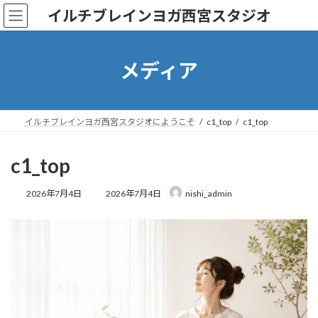
コ
ナ
イルチブレインヨガ西宮スタジオ
ン
ビ
テ
ゲ
ン
ー
ツ
シ
メディア
へ
ョ
ス
ン
キ
に
ッ
移
イルチブレインヨガ西宮スタジオにようこそ
c1_top
c1_top
プ
動
c1_top
最
2026年7月4日
2026年7月4日
nishi_admin
終
更
新
日
時
: