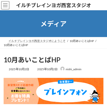
コ
ナ
イルチブレインヨガ西宮スタジオ
ン
ビ
テ
ゲ
ン
ー
ツ
シ
メディア
へ
ョ
ス
ン
キ
に
ッ
移
イルチブレインヨガ西宮スタジオにようこそ
10月あいことばHP
プ
動
10月あいことばHP
10月あいことばHP
最
2025年10月2日
2025年10月2日
nishi_admin
終
更
新
日
時
: