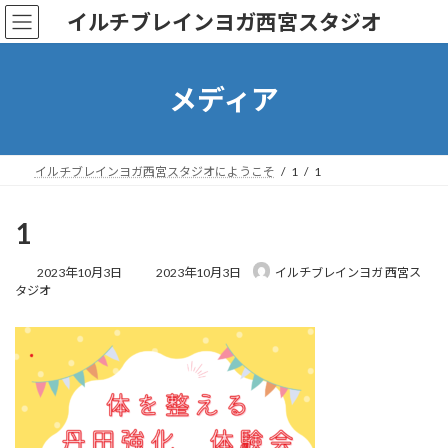
コ
ナ
イルチブレインヨガ西宮スタジオ
ン
ビ
テ
ゲ
ン
ー
ツ
シ
メディア
へ
ョ
ス
ン
キ
に
ッ
移
イルチブレインヨガ西宮スタジオにようこそ
1
1
プ
動
1
最
2023年10月3日
2023年10月3日
イルチブレインヨガ 西宮ス
終
タジオ
更
新
日
時
: