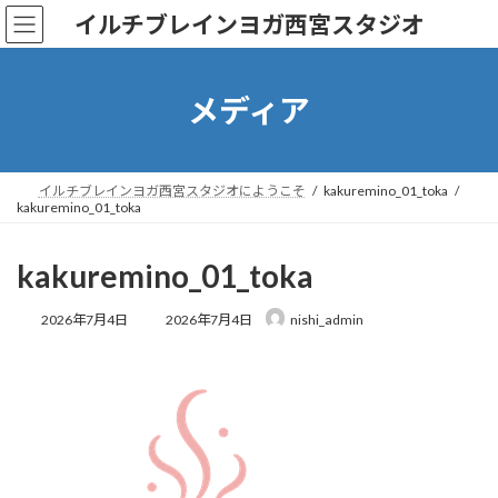
コ
ナ
イルチブレインヨガ西宮スタジオ
ン
ビ
テ
ゲ
ン
ー
ツ
シ
メディア
へ
ョ
ス
ン
キ
に
ッ
移
イルチブレインヨガ西宮スタジオにようこそ
kakuremino_01_toka
kakuremino_01_toka
プ
動
kakuremino_01_toka
最
2026年7月4日
2026年7月4日
nishi_admin
終
更
新
日
時
: